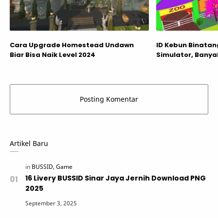
Cara Upgrade Homestead Undawn
ID Kebun Binatan
Biar Bisa Naik Level 2024
Simulator, Banya
Artikel Baru
16 Livery BUSSID Sinar Jaya Jernih Download PNG
2025