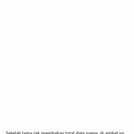
Setelah lama tak membahas total data game, di artikel ini