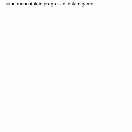
akan menentukan progress di dalam game.