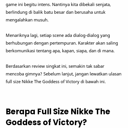
game ini begitu intens. Nantinya kita dibekali senjata,
berlindung di balik batu besar dan berusaha untuk
mengalahkan musuh.
Menariknya lagi, setiap scene ada dialog-dialog yang
berhubungan dengan pertempuran. Karakter akan saling
berkomunikasi tentang apa, kapan, siapa, dan di mana.
Berdasarkan review singkat ini, semakin tak sabar
mencoba gimnya? Sebelum lanjut, jangan lewatkan ulasan
full size Nikke The Goddess of Victory di bawah ini.
Berapa Full Size Nikke The
Goddess of Victory?