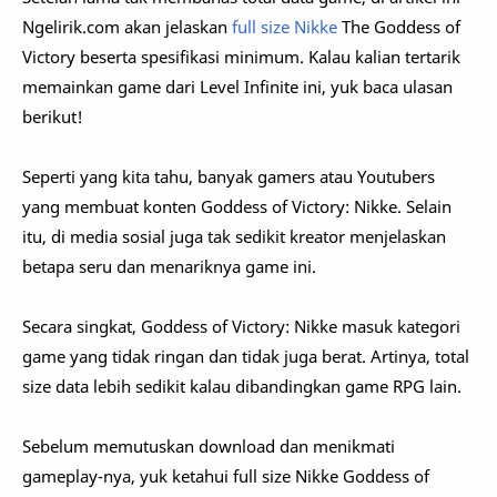
Ngelirik.com akan jelaskan
full size Nikke
The Goddess of
Victory beserta spesifikasi minimum. Kalau kalian tertarik
memainkan game dari Level Infinite ini, yuk baca ulasan
berikut!
Seperti yang kita tahu, banyak gamers atau Youtubers
yang membuat konten Goddess of Victory: Nikke. Selain
itu, di media sosial juga tak sedikit kreator menjelaskan
betapa seru dan menariknya game ini.
Secara singkat, Goddess of Victory: Nikke masuk kategori
game yang tidak ringan dan tidak juga berat. Artinya, total
size data lebih sedikit kalau dibandingkan game RPG lain.
Sebelum memutuskan download dan menikmati
gameplay-nya, yuk ketahui full size Nikke Goddess of