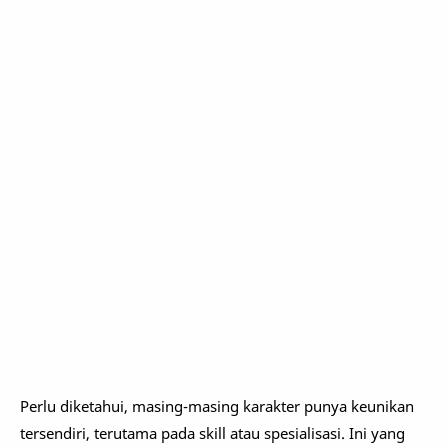
Perlu diketahui, masing-masing karakter punya keunikan
tersendiri, terutama pada skill atau spesialisasi. Ini yang