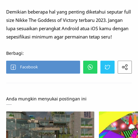
Demikian beberapa hal yang penting diketahui seputar full
size Nikke The Goddess of Victory terbaru 2023. Jangan
lupa sesuaikan perangkat Android atua iOS kamu dengan
sepesifikasi minimum agar permainan tetap seru!
Anda mungkin menyukai postingan ini