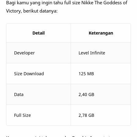
Bagi kamu yang ingin tahu full size Nikke The Goddess of
Victory, berikut datanya:
Detail
Keterangan
Developer
Level Infinite
Size Download
125 MB
Data
2,40 GB
Full Size
2,78 GB