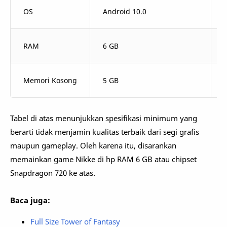
OS
Android 10.0
RAM
6 GB
Memori Kosong
5 GB
Tabel di atas menunjukkan spesifikasi minimum yang
berarti tidak menjamin kualitas terbaik dari segi grafis
maupun gameplay. Oleh karena itu, disarankan
memainkan game Nikke di hp RAM 6 GB atau chipset
Snapdragon 720 ke atas.
Baca juga:
Full Size Tower of Fantasy