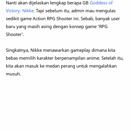
Nanti akan dijelaskan lengkap berapa GB
Goddess of
Victory: Nikke
. Tapi sebelum itu, admin mau mengulas
sedikit game Action RPG Shooter ini. Sebab, banyak user
baru yang masih asing dengan konsep game ‘RPG
Shooter’.
Singkatnya, Nikke menawarkan gameplay dimana kita
bebas memilih karakter berpenampilan anime. Setelah itu,
kita akan masuk ke medan perang untuk mengalahkan
musuh.