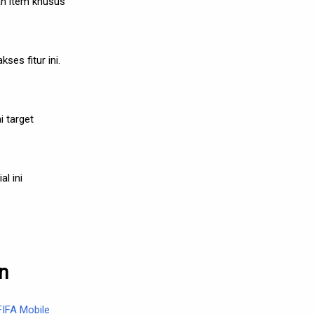
an item khusus
ses fitur ini.
i target
l ini
n
 FIFA Mobile