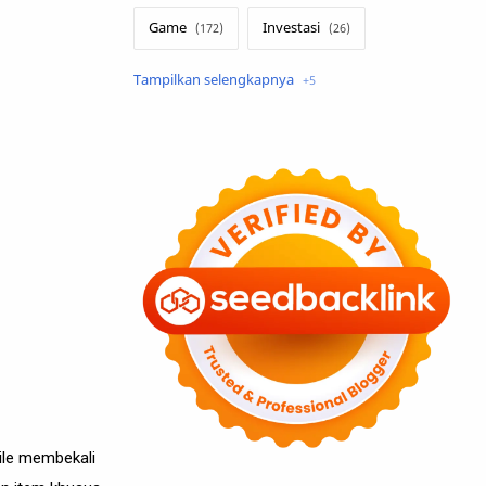
Game
Investasi
Lirik Terjemahan
Sakura School
Teknologi
Tutorial
Umum
ile membekali