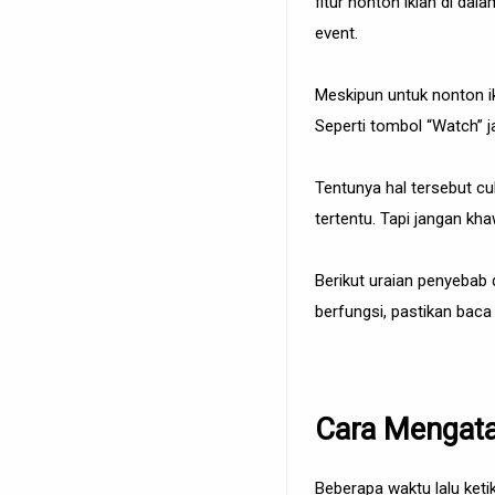
fitur nonton iklan di da
event.
Meskipun untuk nonton ikl
Seperti tombol “Watch” ja
Tentunya hal tersebut c
tertentu. Tapi jangan kh
Berikut uraian penyebab d
berfungsi, pastikan baca
Cara Mengatas
Beberapa waktu lalu ket