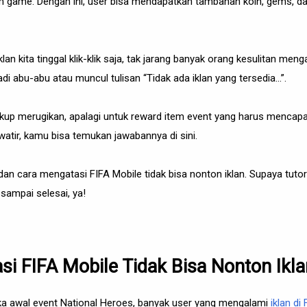
lam game. Dengan ini, user bisa mendapatkan tambahan koin, gems, d
an kita tinggal klik-klik saja, tak jarang banyak orang kesulitan mengak
di abu-abu atau muncul tulisan “Tidak ada iklan yang tersedia...”.
ukup merugikan, apalagi untuk reward item event yang harus mencapa
awatir, kamu bisa temukan jawabannya di sini.
an cara mengatasi FIFA Mobile tidak bisa nonton iklan. Supaya tutoria
 sampai selesai, ya!
i FIFA Mobile Tidak Bisa Nonton Ikla
ika awal event National Heroes, banyak user yang mengalami
iklan di