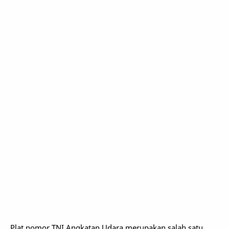
Plat nomor TNI Angkatan Udara merupakan salah satu