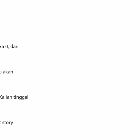
a 0, dan
a akan
alian tinggal
 story