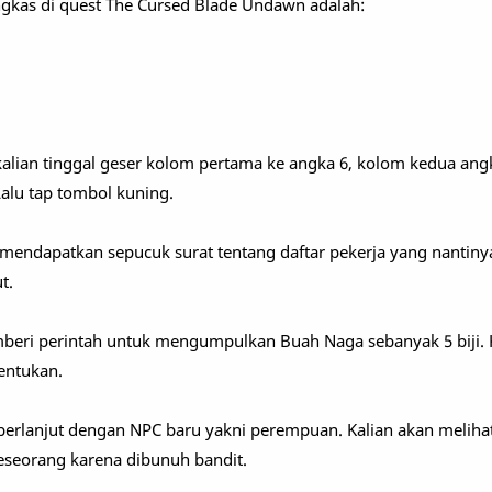
gkas di quest The Cursed Blade Undawn adalah:
lian tinggal geser kolom pertama ke angka 6, kolom kedua angk
Lalu tap tombol kuning.
an mendapatkan sepucuk surat tentang daftar pekerja yang nantiny
t.
eri perintah untuk mengumpulkan Buah Naga sebanyak 5 biji. K
tentukan.
a berlanjut dengan NPC baru yakni perempuan. Kalian akan melihat
eseorang karena dibunuh bandit.