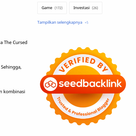
Game
Investasi
Lirik Terjemahan
Sakura School
Teknologi
a The Cursed
Tutorial
Umum
 Sehingga,
an kombinasi