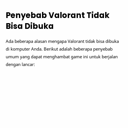
Penyebab Valorant Tidak
Bisa Dibuka
Ada beberapa alasan mengapa Valorant tidak bisa dibuka
di komputer Anda. Berikut adalah beberapa penyebab
umum yang dapat menghambat game ini untuk berjalan
dengan lancar: