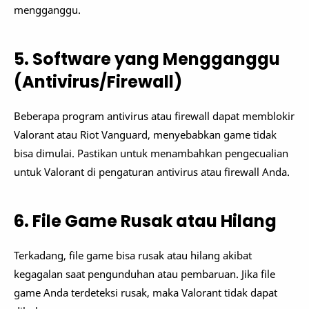
mengganggu.
5. Software yang Mengganggu
(Antivirus/Firewall)
Beberapa program antivirus atau firewall dapat memblokir
Valorant atau Riot Vanguard, menyebabkan game tidak
bisa dimulai. Pastikan untuk menambahkan pengecualian
untuk Valorant di pengaturan antivirus atau firewall Anda.
6. File Game Rusak atau Hilang
Terkadang, file game bisa rusak atau hilang akibat
kegagalan saat pengunduhan atau pembaruan. Jika file
game Anda terdeteksi rusak, maka Valorant tidak dapat