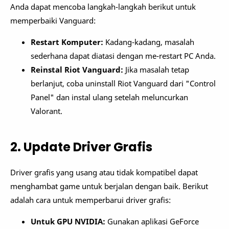
Anda dapat mencoba langkah-langkah berikut untuk
memperbaiki Vanguard:
Restart Komputer:
Kadang-kadang, masalah
sederhana dapat diatasi dengan me-restart PC Anda.
Reinstal Riot Vanguard:
Jika masalah tetap
berlanjut, coba uninstall Riot Vanguard dari "Control
Panel" dan instal ulang setelah meluncurkan
Valorant.
2. Update Driver Grafis
Driver grafis yang usang atau tidak kompatibel dapat
menghambat game untuk berjalan dengan baik. Berikut
adalah cara untuk memperbarui driver grafis:
Untuk GPU NVIDIA:
Gunakan aplikasi GeForce