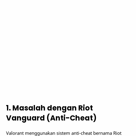
1. Masalah dengan Riot
Vanguard (Anti-Cheat)
Valorant menggunakan sistem anti-cheat bernama Riot