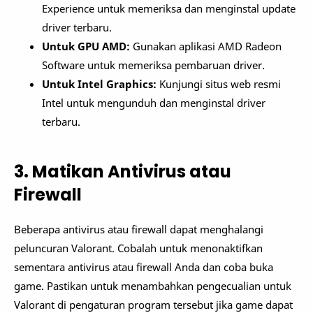
Experience untuk memeriksa dan menginstal update
driver terbaru.
Untuk GPU AMD:
Gunakan aplikasi AMD Radeon
Software untuk memeriksa pembaruan driver.
Untuk Intel Graphics:
Kunjungi situs web resmi
Intel untuk mengunduh dan menginstal driver
terbaru.
3. Matikan Antivirus atau
Firewall
Beberapa antivirus atau firewall dapat menghalangi
peluncuran Valorant. Cobalah untuk menonaktifkan
sementara antivirus atau firewall Anda dan coba buka
game. Pastikan untuk menambahkan pengecualian untuk
Valorant di pengaturan program tersebut jika game dapat