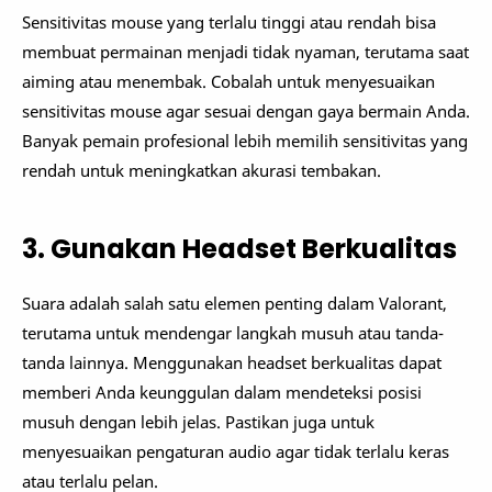
Sensitivitas mouse yang terlalu tinggi atau rendah bisa
membuat permainan menjadi tidak nyaman, terutama saat
aiming atau menembak. Cobalah untuk menyesuaikan
sensitivitas mouse agar sesuai dengan gaya bermain Anda.
Banyak pemain profesional lebih memilih sensitivitas yang
rendah untuk meningkatkan akurasi tembakan.
3. Gunakan Headset Berkualitas
Suara adalah salah satu elemen penting dalam Valorant,
terutama untuk mendengar langkah musuh atau tanda-
tanda lainnya. Menggunakan headset berkualitas dapat
memberi Anda keunggulan dalam mendeteksi posisi
musuh dengan lebih jelas. Pastikan juga untuk
menyesuaikan pengaturan audio agar tidak terlalu keras
atau terlalu pelan.