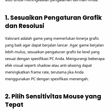
1. Sesuaikan Pengaturan Grafik
dan Resolusi
Valorant adalah game yang memerlukan kinerja grafis
yang baik agar dapat berjalan lancar. Agar game berjalan
lebih mulus, sesuaikan pengaturan grafis ke level yang
sesuai dengan spesifikasi PC Anda. Mengurangi beberapa
efek visual seperti shadow atau anti-aliasing dapat
meningkatkan frame rate, terutama jika Anda
menggunakan PC dengan spesifikasi menengah.
2. Pilih Sensitivitas Mouse yang
Tepat