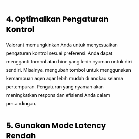
4. Optimalkan Pengaturan
Kontrol
Valorant memungkinkan Anda untuk menyesuaikan
pengaturan kontrol sesuai preferensi. Anda dapat
mengganti tombol atau bind yang lebih nyaman untuk diri
sendiri. Misalnya, mengubah tombol untuk menggunakan
kemampuan agen agar lebih mudah dijangkau selama
pertempuran. Pengaturan yang nyaman akan
meningkatkan respons dan efisiensi Anda dalam
pertandingan.
5. Gunakan Mode Latency
Rendah