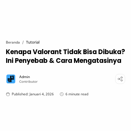
Tutorial
Beranda
Kenapa Valorant Tidak Bisa Dibuka?
Ini Penyebab & Cara Mengatasinya
6 minute read