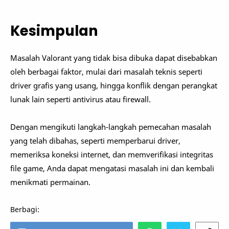
Kesimpulan
Masalah Valorant yang tidak bisa dibuka dapat disebabkan
oleh berbagai faktor, mulai dari masalah teknis seperti
driver grafis yang usang, hingga konflik dengan perangkat
lunak lain seperti antivirus atau firewall.
Dengan mengikuti langkah-langkah pemecahan masalah
yang telah dibahas, seperti memperbarui driver,
memeriksa koneksi internet, dan memverifikasi integritas
file game, Anda dapat mengatasi masalah ini dan kembali
menikmati permainan.