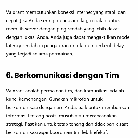
Valorant membutuhkan koneksi internet yang stabil dan
cepat. Jika Anda sering mengalami lag, cobalah untuk
memilih server dengan ping rendah yang lebih dekat
dengan lokasi Anda. Anda juga dapat mengaktifkan mode
latency rendah di pengaturan untuk memperkecil delay
yang terjadi selama permainan.
6. Berkomunikasi dengan Tim
Valorant adalah permainan tim, dan komunikasi adalah
kunci kemenangan. Gunakan mikrofon untuk
berkomunikasi dengan tim Anda, baik untuk memberikan
informasi tentang posisi musuh atau merencanakan
strategi. Pastikan untuk tetap tenang dan tidak panik saat
berkomunikasi agar koordinasi tim lebih efektif.