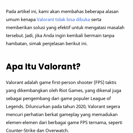
Pada artikel ini, kami akan membahas beberapa alasan
umum kenapa
Valorant tidak bisa dibuka
serta
memberikan solusi yang efektif untuk mengatasi masalah
tersebut. Jadi, jika Anda ingin kembali bermain tanpa
hambatan, simak penjelasan berikut ini.
Apa Itu Valorant?
Valorant adalah game first-person shooter (FPS) taktis
yang dikembangkan oleh Riot Games, yang dikenal juga
sebagai pengembang dari game populer League of
Legends. Diluncurkan pada tahun 2020, Valorant segera
mencuri perhatian berkat gameplay yang memadukan
elemen-elemen dari berbagai game FPS ternama, seperti
Counter-Strike dan Overwatch.