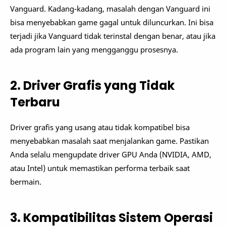
Vanguard. Kadang-kadang, masalah dengan Vanguard ini
bisa menyebabkan game gagal untuk diluncurkan. Ini bisa
terjadi jika Vanguard tidak terinstal dengan benar, atau jika
ada program lain yang mengganggu prosesnya.
2. Driver Grafis yang Tidak
Terbaru
Driver grafis yang usang atau tidak kompatibel bisa
menyebabkan masalah saat menjalankan game. Pastikan
Anda selalu mengupdate driver GPU Anda (NVIDIA, AMD,
atau Intel) untuk memastikan performa terbaik saat
bermain.
3. Kompatibilitas Sistem Operasi