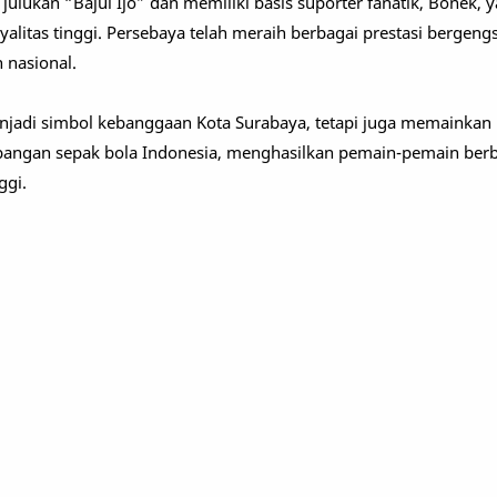
 julukan “Bajul Ijo” dan memiliki basis suporter fanatik, Bonek, 
alitas tinggi. Persebaya telah meraih berbagai prestasi bergeng
 nasional.
enjadi simbol kebanggaan Kota Surabaya, tetapi juga memainkan
angan sepak bola Indonesia, menghasilkan pemain-pemain ber
ggi.