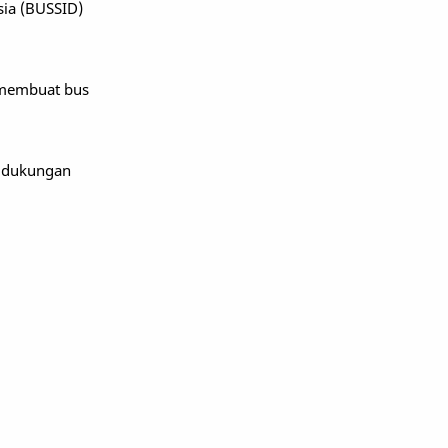
sia (BUSSID)
g membuat bus
n dukungan