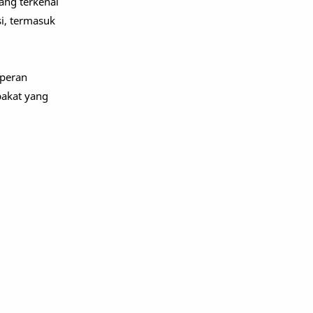
yang terkenal
si, termasuk
 peran
bakat yang