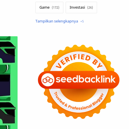
Game
Investasi
Lirik Terjemahan
Sakura School
Teknologi
Tutorial
Umum