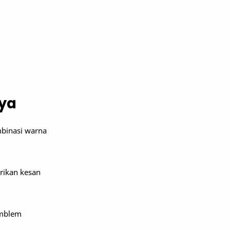
aya
mbinasi warna
erikan kesan
emblem