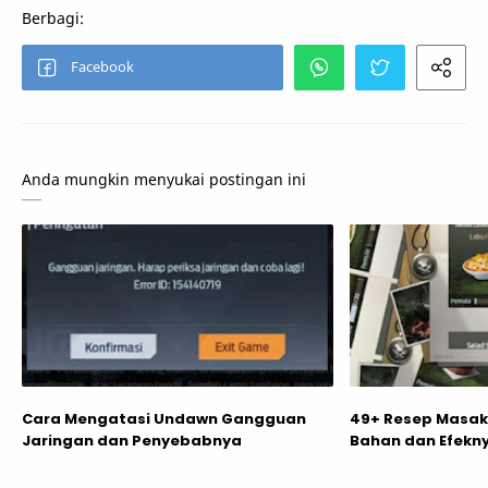
Anda mungkin menyukai postingan ini
Cara Mengatasi Undawn Gangguan
49+ Resep Masak
Jaringan dan Penyebabnya
Bahan dan Efekn