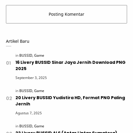
Artikel Baru
16 Livery BUSSID Sinar Jaya Jernih Download PNG
2025
20 Livery BUSSID Yudistira HD, Format PNG Paling
Jernih