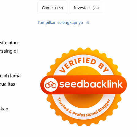
Game
Investasi
Lirik Terjemahan
Sakura School
Teknologi
site atau
saing di
Tutorial
Umum
telah lama
ualitas
akan