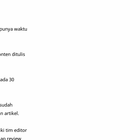
 punya waktu
nten ditulis
 ada 30
 sudah
 artikel.
ki tim editor
hap review