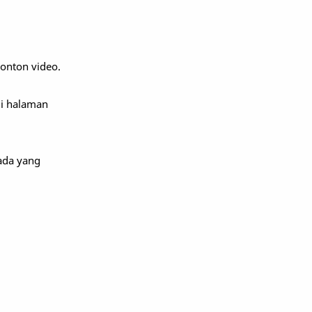
nonton video.
di halaman
ada yang