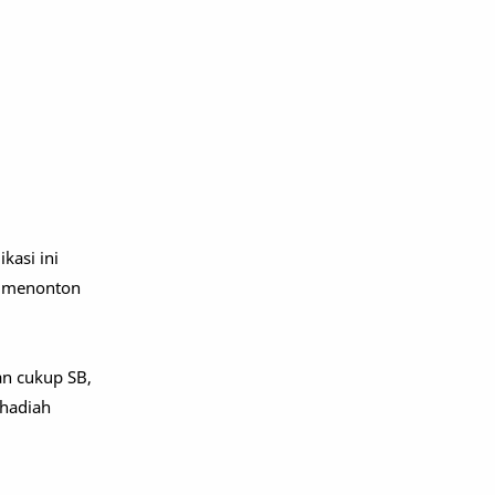
kasi ini
i menonton
an cukup SB,
 hadiah