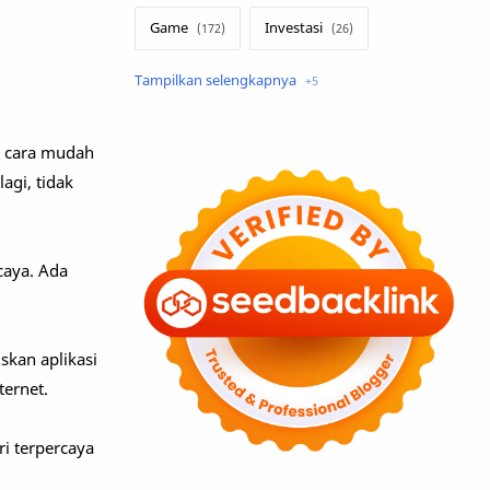
Game
Investasi
Lirik Terjemahan
Sakura School
Teknologi
n cara mudah
agi, tidak
Tutorial
Umum
caya. Ada
kan aplikasi
ternet.
ri terpercaya