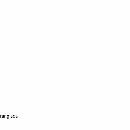
g
arang ada