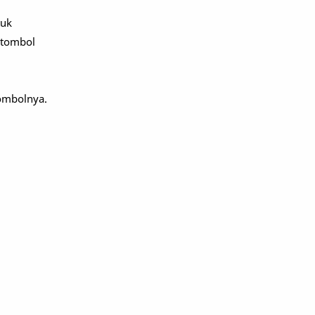
tuk
 tombol
ombolnya.