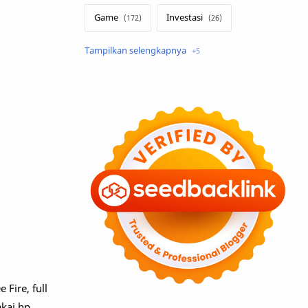
Game
Investasi
Lirik Terjemahan
Sakura School
Teknologi
Tutorial
Umum
Fire, full
akai hp