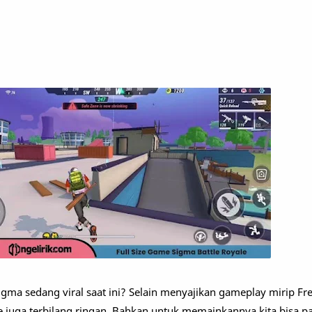
gma sedang viral saat ini? Selain menyajikan gameplay mirip Free 
le juga terbilang ringan. Bahkan untuk memainkannya kita bisa p