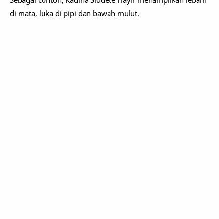
Sebagai contoh, Kadina Siddete Hayir menampilkan lebam
di mata, luka di pipi dan bawah mulut.