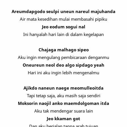
Areumdapgodo seulpi uneun nareul majuhanda
Air mata kesedihan mulai membasahi pipiku
Jeo eodum sogui nal
Ini hanyalah hari lain di dalam kegelapan
Chajaga malhago sipeo
Aku ingin mengulang pembicaraan denganmu
Oneureun neol deo algo sipdago yeah
Hari ini aku ingin lebih mengenalmu
Ajikdo naneun naege meomulleoitda
Tapi tetap saja, aku masih saja sendiri
Moksorin naojil anko maemdolgoman itda
Aku tak mendengar suara lain
Jeo kkaman got
Dan aku berjalan tanpa arah tujuan