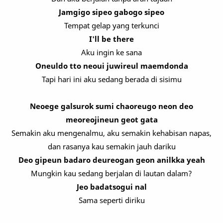
Jamgigo sipeo gabogo sipeo
Tempat gelap yang terkunci
I'll be there
Aku ingin ke sana
Oneuldo tto neoui juwireul maemdonda
Tapi hari ini aku sedang berada di sisimu
Neoege galsurok sumi chaoreugo neon deo
meoreojineun geot gata
Semakin aku mengenalmu, aku semakin kehabisan napas,
dan rasanya kau semakin jauh dariku
Deo gipeun badaro deureogan geon anilkka yeah
Mungkin kau sedang berjalan di lautan dalam?
Jeo badatsogui nal
Sama seperti diriku