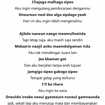
Chajaga malhago sipeo
Aku ingin mengulang pembicaraan denganmu
Oneureun neol deo algo sipdago yeah
Hari ini aku ingin lebih mengenalmu
Ajikdo naneun naege meomulleoitda
Tapi tetap saja, aku masih saja sendiri
Moksorin naojil anko maemdolgoman itda
Aku tak mendengar suara lain
Jeo kkaman got
Dan aku berjalan tanpa arah tujuan
Jamgigo sipeo gabogo sipeo
Tempat gelap yang terkunci
I'll be there
Aku ingin ke sana
Oneuldo ireoke neoui gyeoteuro nuneul gamneunda
Jadi, sekali lagi aku menutup mata dan membayangkan