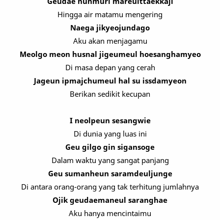
Geudae nunmuri mareulttaekkaji
Hingga air matamu mengering
Naega jikyeojundago
Aku akan menjagamu
Meolgo meon husnal jigeumeul hoesanghamyeo
Di masa depan yang cerah
Jageun ipmajchumeul hal su issdamyeon
Berikan sedikit kecupan
I neolpeun sesangwie
Di dunia yang luas ini
Geu gilgo gin sigansoge
Dalam waktu yang sangat panjang
Geu sumanheun saramdeuljunge
Di antara orang-orang yang tak terhitung jumlahnya
Ojik geudaemaneul saranghae
Aku hanya mencintaimu