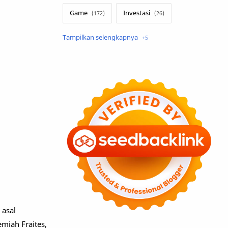
Game
Investasi
Lirik Terjemahan
Sakura School
Teknologi
Tutorial
Umum
 asal
miah Fraites,