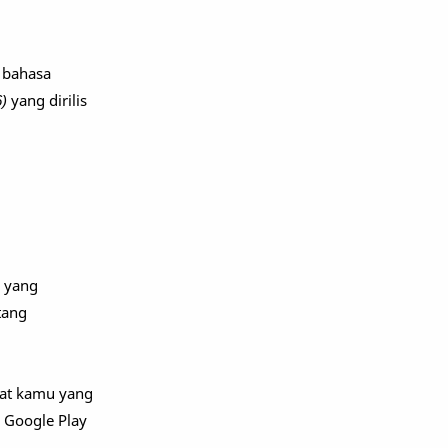
 bahasa
6)
yang dirilis
, yang
tang
uat kamu yang
, Google Play