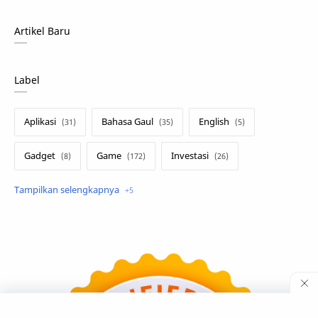
Artikel Baru
Label
Aplikasi
Bahasa Gaul
English
Gadget
Game
Investasi
Lirik Terjemahan
Sakura School
Teknologi
Tutorial
Umum