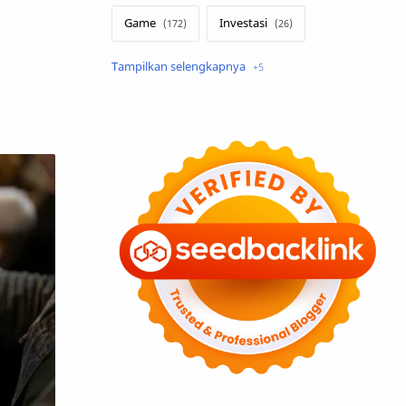
Game
Investasi
Lirik Terjemahan
Sakura School
Teknologi
Tutorial
Umum