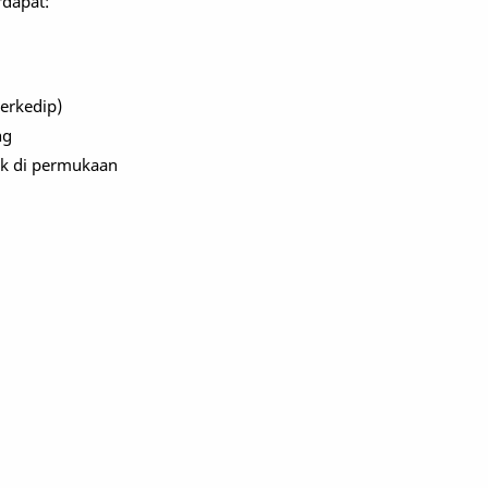
rdapat:
berkedip)
ng
ak di permukaan