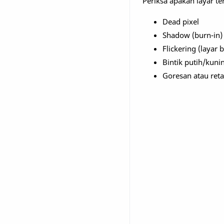
Periksa apakah layar te
Dead pixel
Shadow (burn-in)
Flickering (layar 
Bintik putih/kuni
Goresan atau ret