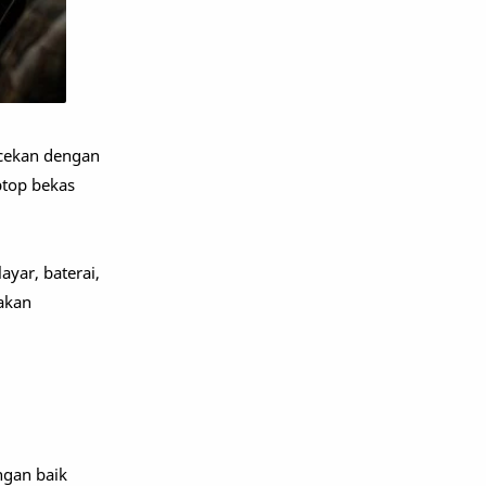
ecekan dengan
ptop bekas
ayar, baterai,
akan
ngan baik