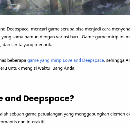
nd Deepspace, mencari game serupa bisa menjadi cara menyen
 yang sama namun dengan variasi baru. Game-game mirip ini 
, dan cerita yang menarik.
ahas beberapa
game yang mirip Love and Deepspace
, sehingga A
seru untuk mengisi waktu luang Anda.
ve and Deepspace?
alah sebuah game petualangan yang menggabungkan elemen eks
omantis dan interaktif.