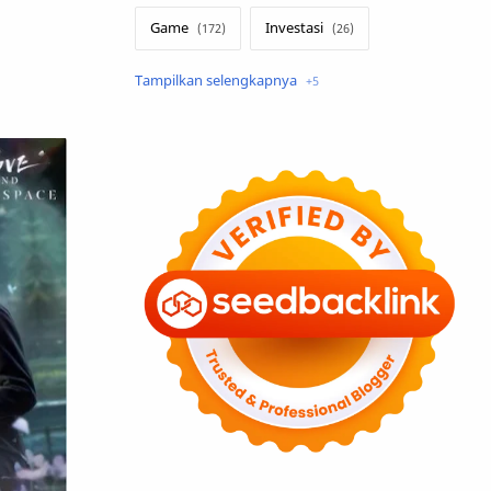
Game
Investasi
Lirik Terjemahan
Sakura School
Teknologi
Tutorial
Umum