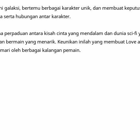
i galaksi, bertemu berbagai karakter unik, dan membuat keput
a serta hubungan antar karakter.
na perpaduan antara kisah cinta yang mendalam dan dunia sci-fi 
n bermain yang menarik. Keunikan inilah yang membuat Love 
mari oleh berbagai kalangan pemain.