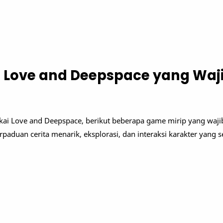
 Love and Deepspace yang Waj
ai Love and Deepspace, berikut beberapa game mirip yang waji
aduan cerita menarik, eksplorasi, dan interaksi karakter yang s