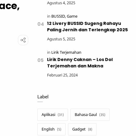
ace,
12 Livery BUSSID Sugeng Rahayu
Paling Jernih dan Terlengkap 2025
Lirik Denny Caknan – Los Dol
Terjemahan dan Makna
Label
Aplikasi
Bahasa Gaul
English
Gadget