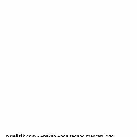
Ngelirik.com
- Apakah Anda sedang mencari logo