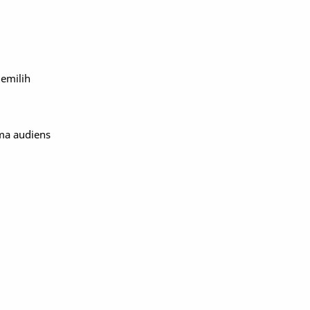
memilih
ama audiens