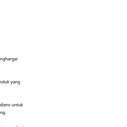
enghargai
roduk yang
diens untuk
ng.