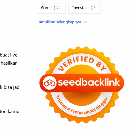
Game
Investasi
Lirik Terjemahan
Sakura School
Teknologi
Tutorial
Umum
uat live
ghasilkan
k bisa jadi
nton kamu