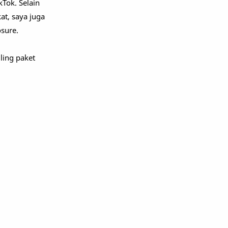
kTok. Selain
t, saya juga
osure.
ling paket