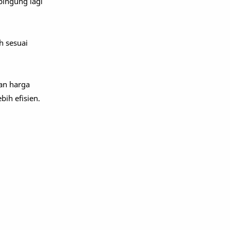
bingung lagi
h sesuai
gan harga
bih efisien.