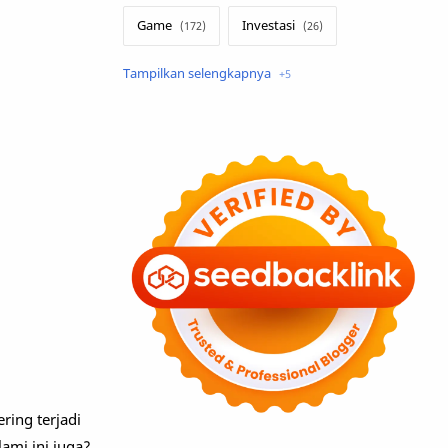
Game
Investasi
Lirik Terjemahan
Sakura School
Teknologi
Tutorial
Umum
ring terjadi
ami ini juga?