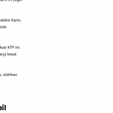
eleksi Kartu
elah
asi KTP ini.
rja lewat
, silahkan
il