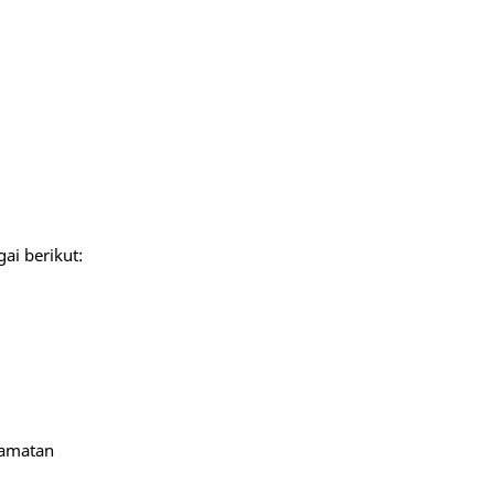
ai berikut:
camatan