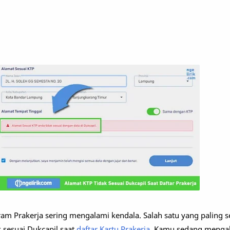
am Prakerja sering mengalami kendala. Salah satu yang paling se
k sesuai Dukcapil saat
daftar Kartu Prakerja
. Kamu sedang mengal