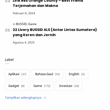
Lirik Rex Orange County – Best Friend
Terjemahan dan Makna
22 Livery BUSSID ALS (Antar Lintas Sumatera)
yang Keren dan Jernih
Label
Aplikasi
Bahasa Gaul
English
Gadget
Game
Investasi
Lirik Terjemahan
Sakura School
Teknologi
Tutorial
Umum