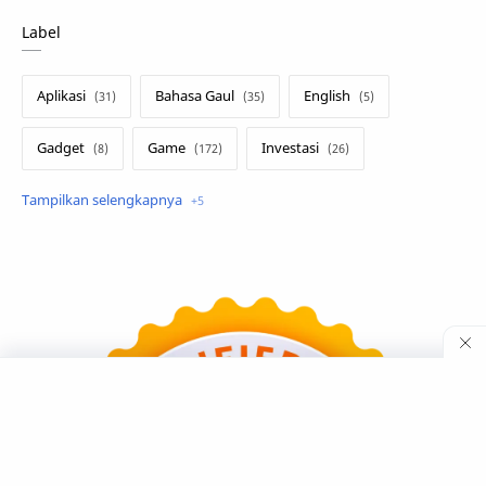
Label
Aplikasi
Bahasa Gaul
English
Gadget
Game
Investasi
Lirik Terjemahan
Sakura School
Teknologi
Tutorial
Umum